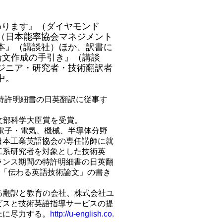
わります』（ダイヤモンド
（日本能率協会マネジメント
本』（講談社）ほか、訳書に
 論文作成の手引き』（講談
ジニア・研究者・技術翻訳者
中。
の特許明細書の日英翻訳に従事す
り文部科学大臣賞を受賞。
に電子・電気、機械、半導体分野
日本工業英語協会の専任講師に就
工系研究者を対象とした技術英
ランス期間の特許明細書の日英翻
で「伝わる英語技術論文」の書き
する翻訳と教育の会社、株式会社ユ
ビスと技術英語指導サービスの提
上に尽力する。
http://u-english.co.