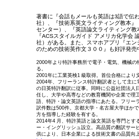
著書に『会話もメールも英語は3語で伝
社）、『技術系英文ライティング教本』
センター）、『英語論文ライティング教
『ACSスタイルガイド アメリカ化学会
社）がある。また、スマホアプリ『エン
のための技術英作文３００』も好評発売
2000年より特許事務所で電子・電気、機械
る。
2001年に工業英検1 級取得。首位合格によ
2004年、フリーランス特許翻訳者として主
の日英特許翻訳に従事。同時に公益社団法人
任し、大学や高専などの教育機関や企業で理
語、特許・論文英語の指導にあたる。フリー
訳件数は500件。京都大学・名古屋大学ほか
方を指導した経験を有する。
2014年4 月、特許英語と論文英語を専門と
ー・イングリッシュ設立。高品質の翻訳サー
供により、日本企業による技術文書の品質向