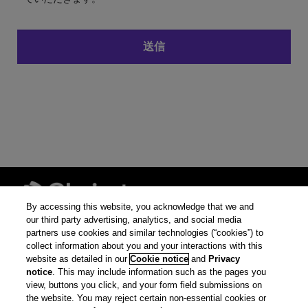
By accessing this website, you acknowledge that we and
our third party advertising, analytics, and social media
partners use cookies and similar technologies (“cookies”) to
© 2026 クラリベイト・
collect information about you and your interactions with this
アナリティクス
website as detailed in our
Cookie notice
and
Privacy
notice
. This may include information such as the pages you
プライバシー ポリ
view, buttons you click, and your form field submissions on
シー
the website. You may reject certain non-essential cookies or