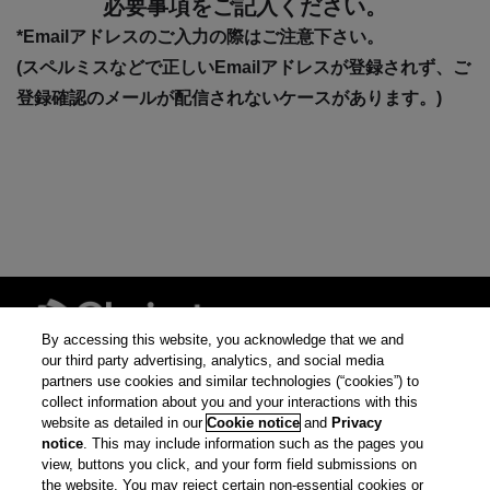
必要事項をご記入ください。
*Emailアドレスのご入力の際はご注意下さい。
(スペルミスなどで正しいEmailアドレスが登録されず、ご
登録確認のメールが配信されないケースがあります。)
By accessing this website, you acknowledge that we and
our third party advertising, analytics, and social media
partners use cookies and similar technologies (“cookies”) to
© 2026 クラリベイト・
collect information about you and your interactions with this
アナリティクス
website as detailed in our
Cookie notice
and
Privacy
notice
. This may include information such as the pages you
プライバシー ポリ
view, buttons you click, and your form field submissions on
シー
the website. You may reject certain non-essential cookies or