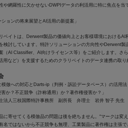
性や網羅性に欠かせないDWPIデータの利活用に特に焦点を当
ソリューションの将来展望とAI活用の新提案」
リベイトは、Derwent製品の価値向上とお客様環境におけるA
を検討しています。特許ソリューションの方向性やDerwent
案（AI Classifier、AI向けライセンス等）をご紹介します
I活用など）を支援するためのクラリベイトのデータ連携の取
会
倣への対応とDarts-ip（判例・訴訟データベース）の活用
侵害か？不正競争（詐称通用）か？著作権侵害か？」
士法人三枝国際特許事務所 副所長 弁理士 岩井 智子 先生
品に寄せてくる模倣品の問題は後を絶ちません。“マークは変
有名ではないから不正競争も無理、工業製品に著作権は主張で