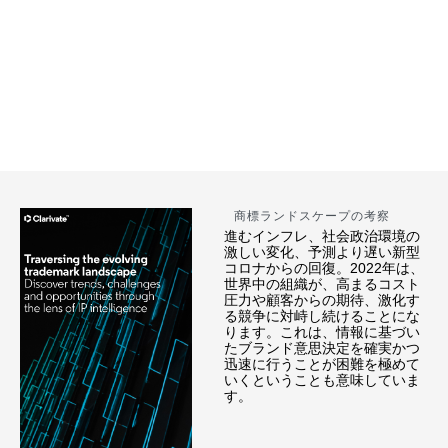
商標ランドスケープの考察
進むインフレ、社会政治環境の
激しい変化、予測より遅い新型
コロナからの回復。2022年は、
世界中の組織が、高まるコスト
圧力や顧客からの期待、激化す
る競争に対峙し続けることにな
ります。これは、情報に基づい
たブランド意思決定を確実かつ
迅速に行うことが困難を極めて
いくということも意味していま
す。